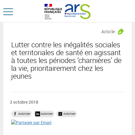
Aller
Aller
au
au
Ouvrir
menu
contenu
le
principal,
menu
Article
principal
Lutter contre les inégalités sociales
et territoriales de santé en agissant
à toutes les périodes ‘charnières’ de
la vie, prioritairement chez les
jeunes
2 octobre 2018
Autoriser
Autoriser
Autoriser