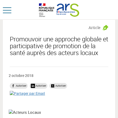
Aller
Aller
au
au
Ouvrir
menu
contenu
le
principal,
menu
Article
principal
Promouvoir une approche globale et
participative de promotion de la
santé auprès des acteurs locaux
2 octobre 2018
Autoriser
Autoriser
Autoriser