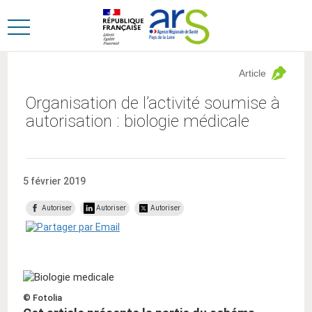
Aller
Aller
au
au
Ouvrir
menu
contenu
le
principal,
menu
Article
principal
Organisation de l’activité soumise à
autorisation : biologie médicale
5 février 2019
Autoriser
Autoriser
Autoriser
© Fotolia