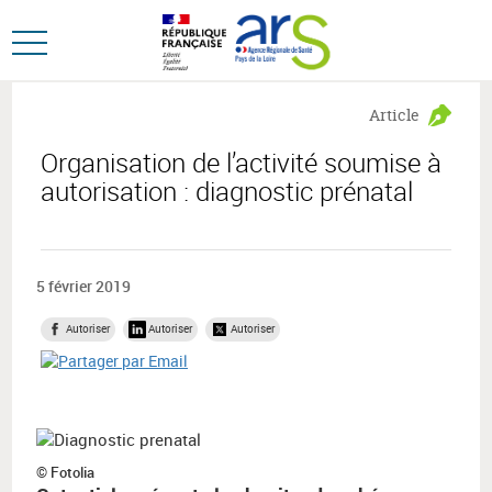
Aller
Aller
au
au
Ouvrir
menu
contenu
le
principal,
menu
Article
principal
Organisation de l’activité soumise à
autorisation : diagnostic prénatal
5 février 2019
Autoriser
Autoriser
Autoriser
© Fotolia